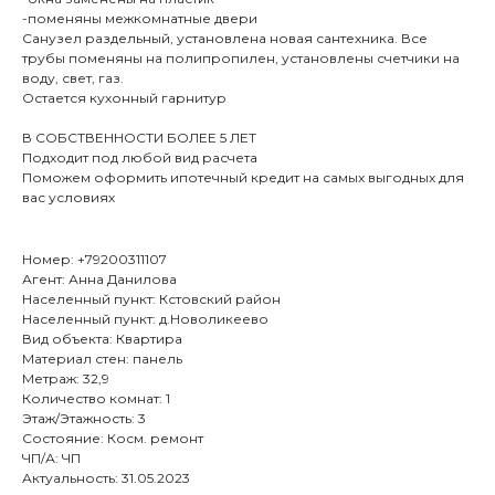
-поменяны межкомнатные двери
Санузел раздельный, установлена новая сантехника. Все
трубы поменяны на полипропилен, установлены счетчики на
воду, свет, газ.
Остается кухонный гарнитур
В СОБСТВЕННОСТИ БОЛЕЕ 5 ЛЕТ
Подходит под любой вид расчета
Поможем оформить ипотечный кредит на самых выгодных для
вас условиях
Номер: +79200311107
Агент: Анна Данилова
Населенный пункт: Кстовский район
Населенный пункт: д.Новоликеево
Вид объекта: Квартира
Материал стен: панель
Метраж: 32,9
Количество комнат: 1
Этаж/Этажность: 3
Состояние: Косм. ремонт
ЧП/А: ЧП
Актуальность: 31.05.2023