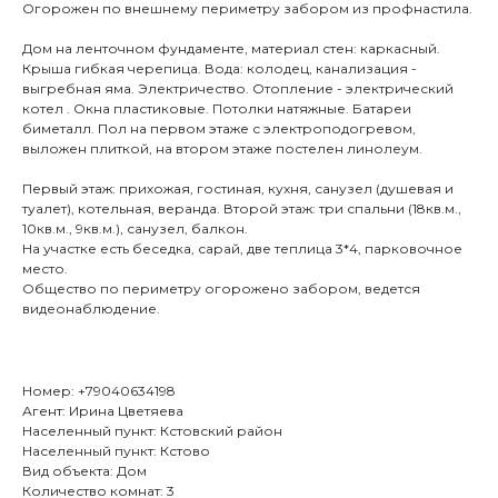
Огорожен по внешнему периметру забором из профнастила.
Дом на ленточном фундаменте, материал стен: каркасный.
Крыша гибкая черепица. Вода: колодец, канализация -
выгребная яма. Электричество. Отопление - электрический
котел . Окна пластиковые. Потолки натяжные. Батареи
биметалл. Пол на первом этаже с электроподогревом,
выложен плиткой, на втором этаже постелен линолеум.
Первый этаж: прихожая, гостиная, кухня, санузел (душевая и
туалет), котельная, веранда. Второй этаж: три спальни (18кв.м.,
10кв.м., 9кв.м.), санузел, балкон.
На участке есть беседка, сарай, две теплица 3*4, парковочное
место.
Общество по периметру огорожено забором, ведется
видеонаблюдение.
Номер: +79040634198
Агент: Ирина Цветяева
Населенный пункт: Кстовский район
Населенный пункт: Кстово
Вид объекта: Дом
Количество комнат: 3