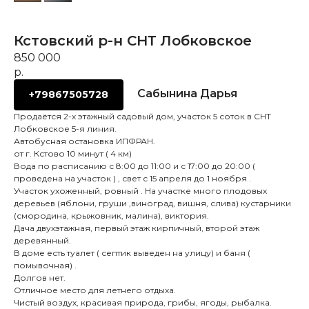
Кстовский р-н СНТ Лобковское
850 000
р.
Сабынина Дарья
+79867505728
Продаётся 2-х этажный садовый дом, участок 5 соток в СНТ
Лобковское 5-я линия.
Автобусная остановка ИПФРАН.
от г. Кстово 10 минут ( 4 км)
Вода по расписанию с 8:00 до 11:00 и с 17:00 до 20:00 (
проведена на участок ) , свет с 15 апреля до 1 ноября .
Участок ухоженный, ровный . На участке много плодовых
деревьев (яблони, груши ,виноград, вишня, слива) кустарники
(смородина, крыжовник, малина), виктория.
Дача двухэтажная, первый этаж кирпичный, второй этаж
деревянный.
В доме есть туалет ( септик выведен на улицу) и баня (
помывочная) .
Долгов нет.
Отличное место для летнего отдыха.
Чистый воздух, красивая природа, грибы, ягоды, рыбалка.