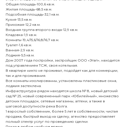
Общая площадь-100,6 кв.м.
Жилая площадь-68,5 кв.м.
Подсобная площадь-32,1 кв.м.
Кухня-13,5 кв.м.
Прихожая-12,2 кв.м.
Входная группа второго входа-12,9 кв.м.
Кладовка-1,9 кв.м.
Комнаты-19,4/15,6/16,8/16,7 кв.м.
Туалет-1,6 кв.м.
Ванная-2,9 кв.м.
Лоджия-5,5 кв.м.
Дом 2007 года постройки, застройщик ООО «Этап», находится
под управлением ТСЖ, своя котельная.
В квартире никто не проживал, подойдет как для коммерции,
так и для проживания.
Все комнаты изолированны, установлены пластиковые окна,
лоджия застеклена.
Инфраструктура-рядом находятся школа № 8, новый детский
сад № 25, новый современный парк «Юбилейный», множество
детских площадок, сетевые магазины, аптеки, а также в
шаговой доступности река Волга.
1 взрослый собственник, более 5 лет в собственности, чистая
продажа, быстрый выход на сделку, агенство предоставляет
полный спектр услуг по проведению сделки.
Показ в любое удобное время.